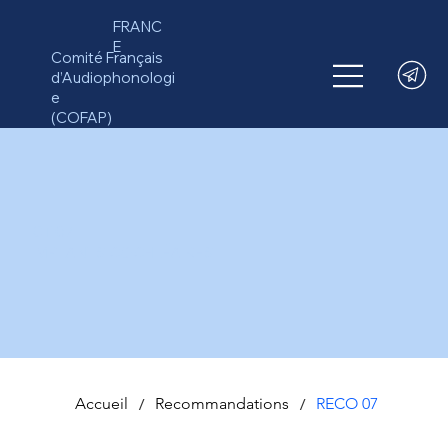
FRANC
E
Comité Français
d’Audiophonologi
e
(COFAP)
CT 07
IMPLANTS COCHLÉAIRES
Accueil
/
Recommandations
/
RECO 07