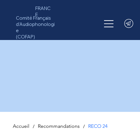
FRANC
E
Comité Français
d’Audiophonologi
e
(COFAP)
CT 24
DEPISTAGE PRECOCE LANGAGE ENFANT
Accueil
/
Recommandations
/
RECO 24