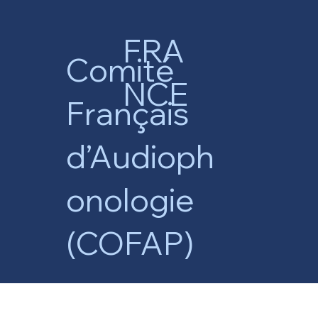
FRA
Comité
NCE
Français
d’Audioph
onologie
(COFAP)